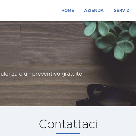
HOME
AZIENDA
SERVIZI
Campagne 
Pagamento
SEO Copywri
Content Mar
Social Medi
Sviluppo Ges
Software e
sulenza o un preventivo gratuito
Web Market
Strategico
Contattaci