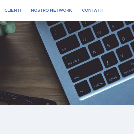
CLIENTI
NOSTRO NETWORK
CONTATTI
a
Digital Marketing
Turistico
ting e
SEO e Link Building
keting
a Marketing
Sviluppo E-Commerce
tionali,
Sviluppo Siti Web
 CRM
ing
Backlink Analysis